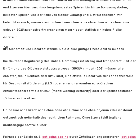
In diesem umfassenden Leitfaden klären wir alle wichtigen Aspekte: von Sicherheit
und Lizenzen über verantwortungsbewusstes Spielen bis hin zu Bonusangeboten,
beliebten Spielen und der Rolle von Mobile-Gaming und Slot-Mechaniken. Wir
beleuchten auch, warum casino ohne lizenz ohne ohne ohne ohne ohne ohne ohne
anjouan 2025 zwar attraktiv erscheinen mag – aber letztlich ein hohes Risiko
darstellt.
🔐 Sicherheit und Lizenzen: Warum Sie auf eine gültige Lizenz achten müssen
Die deutsche Regulierung des Online-Gamblings ist streng und transparent. Seit der
Einführung des Glücksspielstaatsvertrags (GlüStV) im Jahr 2021 müssen alle
Anbieter, die in Deutschland aktiv sind, eine offizielle Lizenz von der Landeszentrale
für Gesundheitsförderung (LZG) oder einer anerkannten europäischen
Aufsichtsbehörde wie der MGA (Malta Gaming Authority) oder der Spelinspektionen
(Schweden) besitzen.
Ein casino ohne lizenz ohne ohne ohne ohne ohne ohne ohne anjouan 2025 ist damit
automatisch außerhalb des rechtlichen Rahmens. Ohne Lizenz fehlt jegliche
unabhängige Kontrolle über:
Fairness der Spiele (z. B.
cat spins casino
durch Zufallszahlengeneratoren,
cat spins