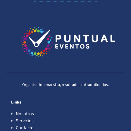
Organización maestra, resultados extraordinarios.
Links
Nosotros
Servicios
Contacto