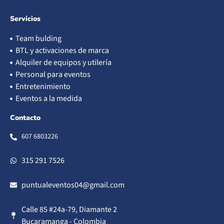
Servicios
Team bulding
BTL y activaciones de marca
Alquiler de equipos y utilería
Personal para eventos
Entretenimiento
Eventos a la medida
Contacto
607 6803226
315 291 7526
puntualeventos04@gmail.com
Calle 85 #24a-79, Diamante 2
Bucaramanga - Colombia