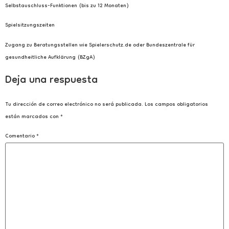
Selbstauschluss-Funktionen (bis zu 12 Monaten)
Spielsitzungszeiten
Zugang zu Beratungsstellen wie Spielerschutz.de oder Bundeszentrale für
gesundheitliche Aufklärung (BZgA)
Deja una respuesta
Tu dirección de correo electrónico no será publicada.
Los campos obligatorios
están marcados con
*
Comentario
*