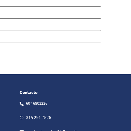
Contacto
607 6803226
315 291 7526