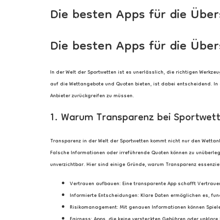
Die besten Apps für die Übe
Die besten Apps für die Übe
In der Welt der Sportwetten ist es unerlässlich, die richtigen Werkz
auf die Wettangebote und Quoten bieten, ist dabei entscheidend. In d
Anbieter zurückgreifen zu müssen.
1. Warum Transparenz bei Sportwette
Transparenz in der Welt der Sportwetten kommt nicht nur den Wettanb
Falsche Informationen oder irreführende Quoten können zu unüberlegt
unverzichtbar. Hier sind einige Gründe, warum Transparenz essenziell
Vertrauen aufbauen: Eine transparente App schafft Vertraue
Informierte Entscheidungen: Klare Daten ermöglichen es, fun
Risikomanagement: Mit genauen Informationen können Spieler
Fairness: Apps, die keine versteckten Gebühren oder unklar