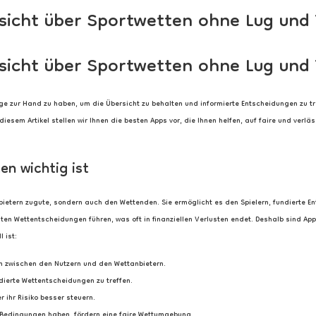
rsicht über Sportwetten ohne Lug und
rsicht über Sportwetten ohne Lug und
euge zur Hand zu haben, um die Übersicht zu behalten und informierte Entscheidungen zu tr
iesem Artikel stellen wir Ihnen die besten Apps vor, die Ihnen helfen, auf faire und verl
n wichtig ist
ietern zugute, sondern auch den Wettenden. Sie ermöglicht es den Spielern, fundierte En
en Wettentscheidungen führen, was oft in finanziellen Verlusten endet. Deshalb sind Apps
 ist:
n zwischen den Nutzern und den Wettanbietern.
dierte Wettentscheidungen zu treffen.
 ihr Risiko besser steuern.
e Bedingungen haben, fördern eine faire Wettumgebung.