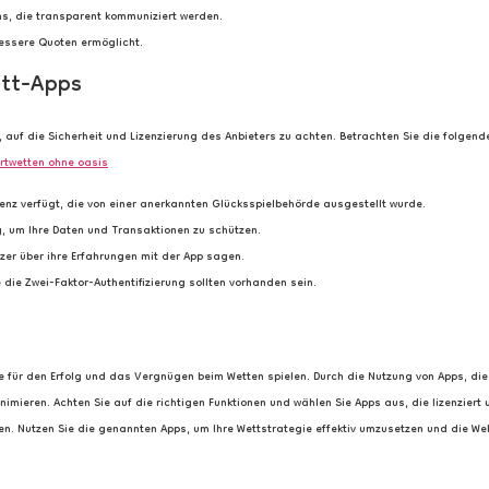
s, die transparent kommuniziert werden.
bessere Quoten ermöglicht.
ett-Apps
 auf die Sicherheit und Lizenzierung des Anbieters zu achten. Betrachten Sie die folgend
ortwetten ohne oasis
zenz verfügt, die von einer anerkannten Glücksspielbehörde ausgestellt wurde.
g, um Ihre Daten und Transaktionen zu schützen.
er über ihre Erfahrungen mit der App sagen.
 die Zwei-Faktor-Authentifizierung sollten vorhanden sein.
lle für den Erfolg und das Vergnügen beim Wetten spielen. Durch die Nutzung von Apps, di
mieren. Achten Sie auf die richtigen Funktionen und wählen Sie Apps aus, die lizenziert 
. Nutzen Sie die genannten Apps, um Ihre Wettstrategie effektiv umzusetzen und die Wel