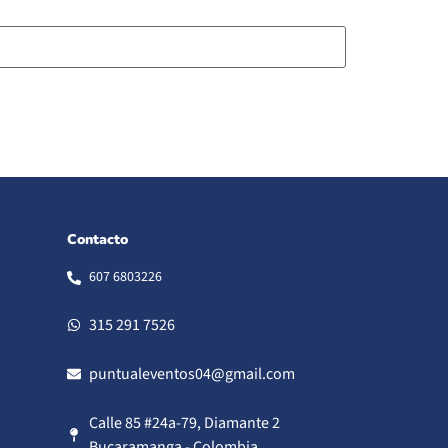
Contacto
607 6803226
315 291 7526
puntualeventos04@gmail.com
Calle 85 #24a-79, Diamante 2
Bucaramanga - Colombia