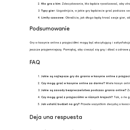
Kto gra z kim:
Zdecydowanie, kto będzie rywalizować, aby ut
Typy gier:
Uzgodnijcie, w jakie gry będziecie grać podczas ses
Limity czasowe:
Określcie, jak długo będą trwać sesje gier, 
Podsumowanie
Gry w kasynie online z przyjaciółmi mogą być ekscytującą i satysfak
jeszcze przyjemniejszą. Pamiętaj, aby cieszyć się grą i dbać o zdrowe
FAQ
Jakie są najlepsze gry do grania w kasynie online z przyjac
Czy mogę grać w kasynie online za darmo?
Wiele kasyn onli
Jakie są zasady bezpieczeństwa podczas grania online?
Za
Czy mogę grać z przyjaciółmi w różnych krajach?
Tak, o ile g
Jak ustalić budżet na gry?
Przede wszystkim decyduj o kwocie
Deja una respuesta