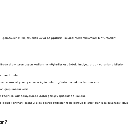
 görəcəksiniz. Bu, özünüzü və ya başqalarını sevindirəcək mükəmməl bir fürsətdir!
ı
ifadə etdiyi promosyon kodları ilə müştərilər aşağıdakı imtiyazlardan yararlana bilərlər:
li endirimlər.
ən yuxarı alış-veriş edənlər üçün pulsuz göndərmə imkanı təqdim edir.
n çıxış imkanı verir.
də keçirilən kampaniyalarda daha çox şey qazanmaq imkanı.
daha keyfiyyətli məhsul əldə edərək büdcələrini də qoruya bilərlər. Hər kəsə bəyənəcək qiymət t
ar?