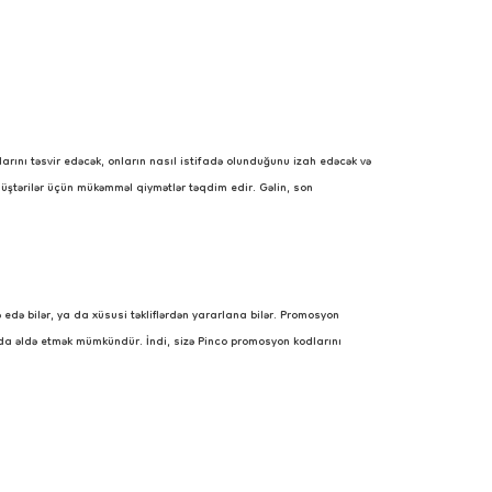
Inicio
Servicios
Nosotros
Contacto
rını təsvir edəcək, onların nasıl istifadə olunduğunu izah edəcək və
müştərilər üçün mükəmməl qiymətlər təqdim edir. Gəlin, son
 edə bilər, ya da xüsusi təkliflərdən yararlana bilər. Promosyon
nda əldə etmək mümkündür. İndi, sizə Pinco promosyon kodlarını