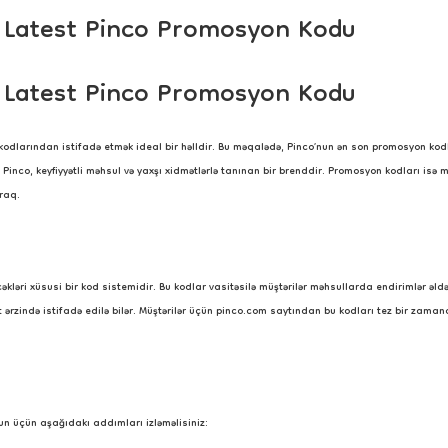
e Latest Pinco Promosyon Kodu
e Latest Pinco Promosyon Kodu
odlarından istifadə etmək ideal bir həlldir. Bu məqalədə, Pinco’nun ən son promosyon kodla
Pinco, keyfiyyətli məhsul və yaxşı xidmətlərlə tanınan bir brenddir. Promosyon kodları isə 
raq.
kləri xüsusi bir kod sistemidir. Bu kodlar vasitəsilə müştərilər məhsullarda endirimlər əldə
 ərzində istifadə edilə bilər. Müştərilər üçün pinco.com saytından bu kodları tez bir zama
n üçün aşağıdakı addımları izləməlisiniz: