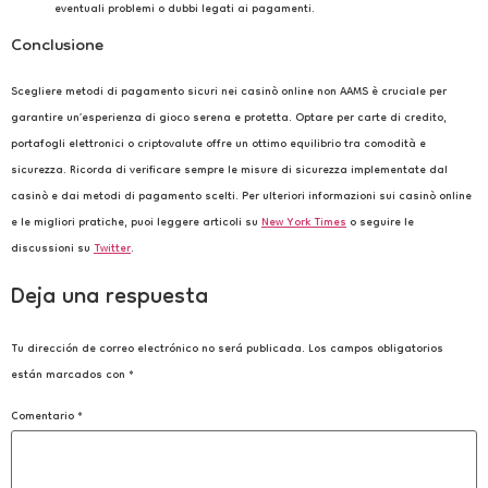
eventuali problemi o dubbi legati ai pagamenti.
Conclusione
Scegliere metodi di pagamento sicuri nei casinò online non AAMS è cruciale per
garantire un’esperienza di gioco serena e protetta. Optare per carte di credito,
portafogli elettronici o criptovalute offre un ottimo equilibrio tra comodità e
sicurezza. Ricorda di verificare sempre le misure di sicurezza implementate dal
casinò e dai metodi di pagamento scelti. Per ulteriori informazioni sui casinò online
e le migliori pratiche, puoi leggere articoli su
New York Times
o seguire le
discussioni su
Twitter
.
Deja una respuesta
Tu dirección de correo electrónico no será publicada.
Los campos obligatorios
están marcados con
*
Comentario
*