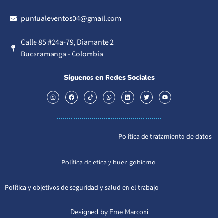
puntualeventos04@gmail.com
Calle 85 #24a-79, Diamante 2
Bucaramanga - Colombia
Síguenos en Redes Sociales
Política de tratamiento de datos
Política de etica y buen gobierno
Política y objetivos de seguridad y salud en el trabajo
Designed by Eme Marconi