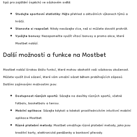
tipů pro zajištění úspěchů ve sázkovém světě:
Studujte sportovní statistiky:
Mějte přehled o aktuálních výkonech týmů a
hráčů.
Stanovte si rozpočet:
Nikdy nesázejte více, než si můžete dovolit prohrát.
Využijte bonusy:
Nezapomeňte využít vítací bonusy a promo akce, které
Mostbet nabízí.
Další možnosti a funkce na Mostbet
Mostbet nabízí širokou škálu funkcí, které mohou obohatit vaši sázkovou zkušenost.
Můžete využít živé sázení, které vám umožní sázet během probíhajících zápasů.
Dalšími zajímavými možnostmi jsou:
Dostupnost různých sportů:
Sázejte na desítky různých sportů, včetně
fotbalu, basketbalu a tenisu.
Mobilní aplikace:
Sázejte kdykoli a kdekoli prostřednictvím intuitivní mobilní
aplikace Mostbet.
Různé platební metody:
Mostbet umožňuje různé platební metody, jako jsou
kreditní karty, elektronické peněženky a bankovní převody.