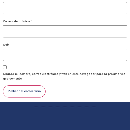
Correo electrónico
*
Web
Guarda mi nombre, correo electrónico y web en este navegador para la próxima vez
que comente.