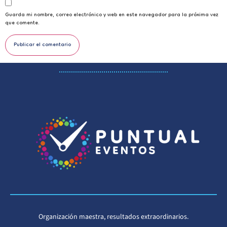
Guarda mi nombre, correo electrónico y web en este navegador para la próxima vez
que comente.
Organización maestra, resultados extraordinarios.