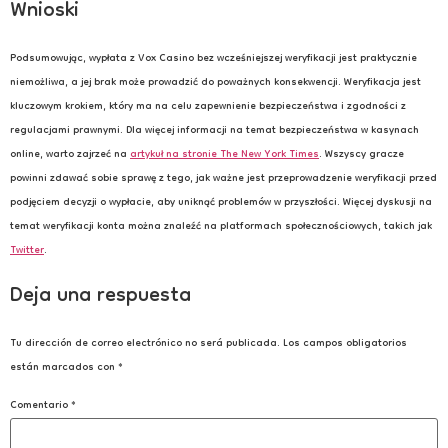
Wnioski
Podsumowując, wypłata z Vox Casino bez wcześniejszej weryfikacji jest praktycznie
niemożliwa, a jej brak może prowadzić do poważnych konsekwencji. Weryfikacja jest
kluczowym krokiem, który ma na celu zapewnienie bezpieczeństwa i zgodności z
regulacjami prawnymi. Dla więcej informacji na temat bezpieczeństwa w kasynach
online, warto zajrzeć na
artykuł na stronie The New York Times
. Wszyscy gracze
powinni zdawać sobie sprawę z tego, jak ważne jest przeprowadzenie weryfikacji przed
podjęciem decyzji o wypłacie, aby uniknąć problemów w przyszłości. Więcej dyskusji na
temat weryfikacji konta można znaleźć na platformach społecznościowych, takich jak
Twitter
.
Deja una respuesta
Tu dirección de correo electrónico no será publicada.
Los campos obligatorios
están marcados con
*
Comentario
*