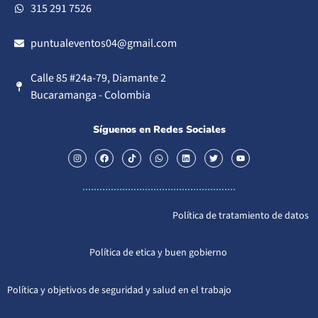
315 291 7526
puntualeventos04@gmail.com
Calle 85 #24a-79, Diamante 2
Bucaramanga - Colombia
Síguenos en Redes Sociales
Política de tratamiento de datos
Política de etica y buen gobierno
Política y objetivos de seguridad y salud en el trabajo