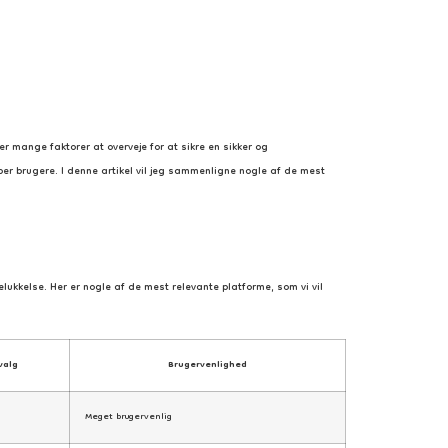
Inicio
Servicios
Nosotros
Contacto
r mange faktorer at overveje for at sikre en sikker og
per brugere. I denne artikel vil jeg sammenligne nogle af de mest
delukkelse. Her er nogle af de mest relevante platforme, som vi vil
valg
Brugervenlighed
Meget brugervenlig