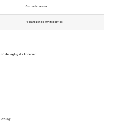
God mobilversion
Fremragende kundeservice
af de vigtigste kriterier:
lutning: