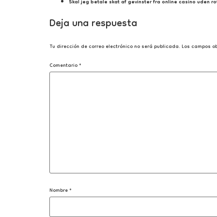
Skal jeg betale skat af gevinster fra online casino uden r
Deja una respuesta
Tu dirección de correo electrónico no será publicada.
Los campos ob
Comentario
*
Nombre
*