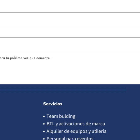
ara la próxima vez que comente.
Servicios
Team bulding
BTL y activaciones de marca
Alquiler de equipos y utilería
Personal para eventos