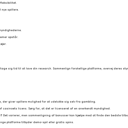
fleksibilitet.
 nye spillere.
a myndighederne.
lemer opstår.
øjer.
t tage sig tid til at lave din research. Sammenlign forskellige platforme, overvej deres st
, der giver spillere mulighed for at udelukke sig selv fra gambling.
 casinoets licens. Sørg for, at det er licenseret af en anerkendt myndighed.
s?
Det varierer, men sammenligning af bonusser kan hjælpe med at finde den bedste tilbu
nge platforme tilbyder demo-spil eller gratis spins.