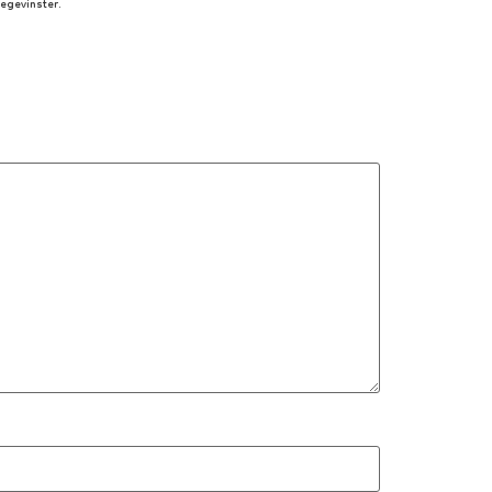
legevinster.