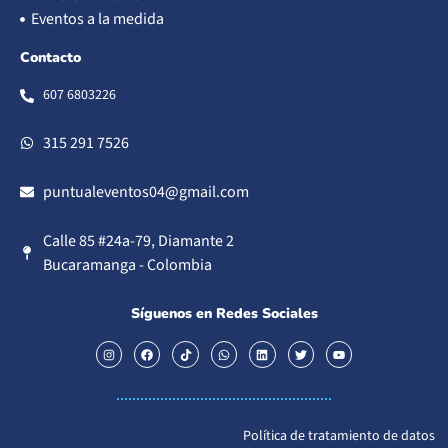
Eventos a la medida
Contacto
607 6803226
315 291 7526
puntualeventos04@gmail.com
Calle 85 #24a-79, Diamante 2
Bucaramanga - Colombia
Síguenos en Redes Sociales
Política de tratamiento de datos