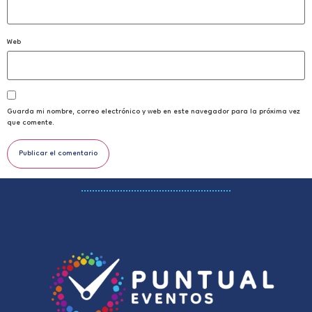
Web
Guarda mi nombre, correo electrónico y web en este navegador para la próxima vez
que comente.