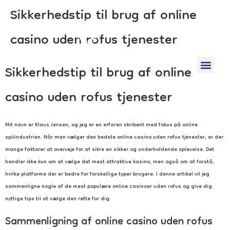
Sikkerhedstip til brug af online
casino uden rofus tjenester
Sikkerhedstip til brug af online
casino uden rofus tjenester
Mit navn er Klaus Jensen, og jeg er en erfaren skribent med fokus på online
spilindustrien. Når man vælger den bedste online casino uden rofus tjenester, er der
mange faktorer at overveje for at sikre en sikker og underholdende oplevelse. Det
handler ikke kun om at vælge det mest attraktive kasino, men også om at forstå,
hvilke platforme der er bedre for forskellige typer brugere. I denne artikel vil jeg
sammenligne nogle af de mest populære online casinoer uden rofus og give dig
nyttige tips til at vælge den rette for dig.
Sammenligning af online casino uden rofus