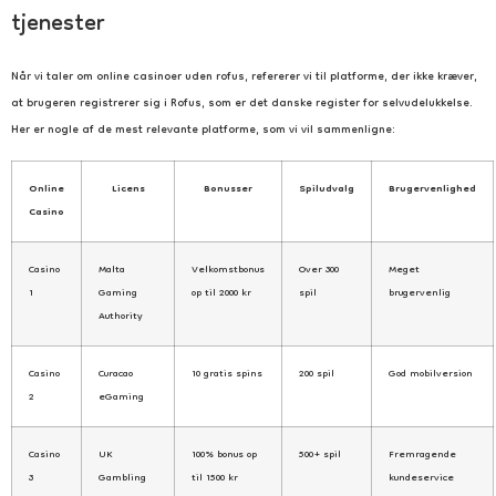
tjenester
Når vi taler om online casinoer uden rofus, refererer vi til platforme, der ikke kræver,
at brugeren registrerer sig i Rofus, som er det danske register for selvudelukkelse.
Her er nogle af de mest relevante platforme, som vi vil sammenligne:
Online
Licens
Bonusser
Spiludvalg
Brugervenlighed
Casino
Casino
Malta
Velkomstbonus
Over 300
Meget
1
Gaming
op til 2000 kr
spil
brugervenlig
Authority
Casino
Curacao
10 gratis spins
200 spil
God mobilversion
2
eGaming
Casino
UK
100% bonus op
500+ spil
Fremragende
3
Gambling
til 1500 kr
kundeservice