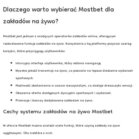
Dlaczego warto wybierać Mostbet dla
zakładów na żywo?
Mostbet jest jednym z wiodących operatorów zakładów online, oferującym
rozbudowane funkcje zakładów na żywo. Korzystanie z tej platformy przynosi szereg
korzyści, które przyciągają użytkowników:
Intuicyjny interfejs użytkownika, który ułatwia nawigację.
Wysoka jakość transmisji na żywo, co pozwala na lepsze śledzenie wydarzeń
sportowych.
Możliwość obstawiania w czasie rzeczywistym, co dodaje dreszczyku emocji.
Obszerna oferta dostępnych dyscyplin sportowych i wydarzeń.
Promocje i bonusy dedykowane zakładom na żywo.
Cechy systemu zakładów na żywo Mostbet
W ofercie Mostbet można znaleźć wiele funkcji, które czynią zakłady na żywo
wyjątkowymi. Oto niektóre z nich: