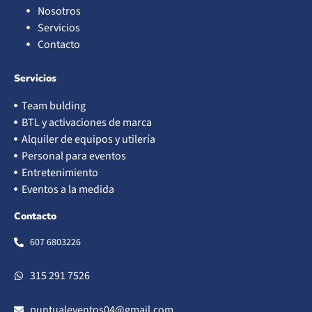
Nosotros
Servicios
Contacto
Servicios
Team bulding
BTL y activaciones de marca
Alquiler de equipos y utilería
Personal para eventos
Entretenimiento
Eventos a la medida
Contacto
607 6803226
315 291 7526
puntualeventos04@gmail.com