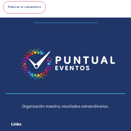
Organización maestra, resultados extraordinarios.
Links