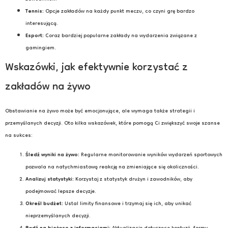
Tennis:
Opcje zakładów na każdy punkt meczu, co czyni grę bardzo
interesującą.
Esport:
Coraz bardziej popularne zakłady na wydarzenia związane z
gamingiem.
Wskazówki, jak efektywnie korzystać z
zakładów na żywo
Obstawianie na żywo może być emocjonujące, ale wymaga także strategii i
przemyślanych decyzji. Oto kilka wskazówek, które pomogą Ci zwiększyć swoje szanse
na sukces:
Śledź wyniki na żywo:
Regularne monitorowanie wyników wydarzeń sportowych
pozwala na natychmiastową reakcję na zmieniające się okoliczności.
Analizuj statystyki:
Korzystaj z statystyk drużyn i zawodników, aby
podejmować lepsze decyzje.
Określ budżet:
Ustal limity finansowe i trzymaj się ich, aby unikać
nieprzemyślanych decyzji.