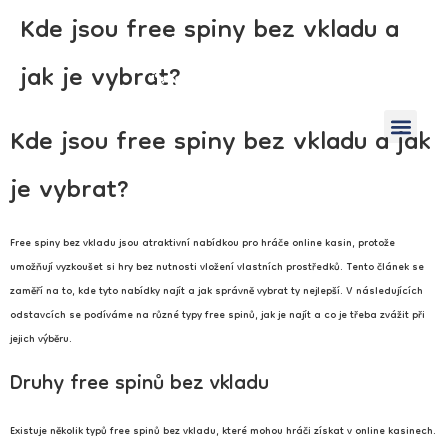
Kde jsou free spiny bez vkladu a
jak je vybrat?
Kde jsou free spiny bez vkladu a jak
je vybrat?
Free spiny bez vkladu jsou atraktivní nabídkou pro hráče online kasin, protože
umožňují vyzkoušet si hry bez nutnosti vložení vlastních prostředků. Tento článek se
zaměří na to, kde tyto nabídky najít a jak správně vybrat ty nejlepší. V následujících
odstavcích se podíváme na různé typy free spinů, jak je najít a co je třeba zvážit při
jejich výběru.
Druhy free spinů bez vkladu
Existuje několik typů free spinů bez vkladu, které mohou hráči získat v online kasinech.