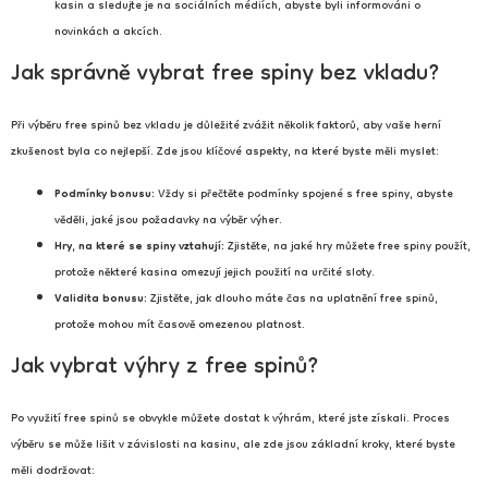
kasin a sledujte je na sociálních médiích, abyste byli informováni o
novinkách a akcích.
Jak správně vybrat free spiny bez vkladu?
Při výběru free spinů bez vkladu je důležité zvážit několik faktorů, aby vaše herní
zkušenost byla co nejlepší. Zde jsou klíčové aspekty, na které byste měli myslet:
Podmínky bonusu:
Vždy si přečtěte podmínky spojené s free spiny, abyste
věděli, jaké jsou požadavky na výběr výher.
Hry, na které se spiny vztahují:
Zjistěte, na jaké hry můžete free spiny použít,
protože některé kasina omezují jejich použití na určité sloty.
Validita bonusu:
Zjistěte, jak dlouho máte čas na uplatnění free spinů,
protože mohou mít časově omezenou platnost.
Jak vybrat výhry z free spinů?
Po využití free spinů se obvykle můžete dostat k výhrám, které jste získali. Proces
výběru se může lišit v závislosti na kasinu, ale zde jsou základní kroky, které byste
měli dodržovat: