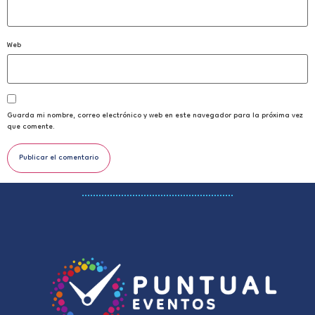
Web
Guarda mi nombre, correo electrónico y web en este navegador para la próxima vez
que comente.