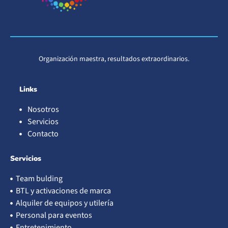
Organización maestra, resultados extraordinarios.
Links
Nosotros
Servicios
Contacto
Servicios
Team bulding
BTL y activaciones de marca
Alquiler de equipos y utilería
Personal para eventos
Entretenimiento