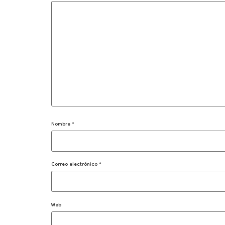
Nombre
*
Correo electrónico
*
Web