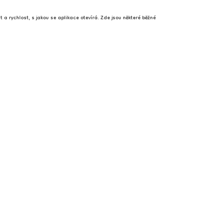
t a rychlost, s jakou se aplikace otevírá. Zde jsou některé běžné