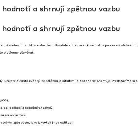
 hodnotí a shrnují zpětnou vazbu
 hodnotí a shrnují zpětnou vazbu
edně stahování aplikace Mostbet. Uživatelé sdíleli své zkušenosti s procesem stahování, 
to platformy očekávat.
 Uživatelé často uvádějí, že stránka je intuitivní a snadno se orientuje. Představíme si hl
/iOS).
alaci aplikací z neznámých zdrojů.
ynů na obrazovce.
 stejným způsobem, jako jakoukoli jinou aplikaci.