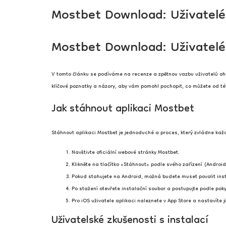
Mostbet Download: Uživatelé
Mostbet Download: Uživatelé
V tomto článku se podíváme na recenze a zpětnou vazbu uživatelů ohl
klíčové poznatky a názory, aby vám pomohl pochopit, co můžete od té
Jak stáhnout aplikaci Mostbet
Stáhnout aplikaci Mostbet je jednoduché a proces, který zvládne každý.
Navštivte oficiální webové stránky Mostbet.
Klikněte na tlačítko «Stáhnout» podle svého zařízení (Android
Pokud stahujete na Android, možná budete muset povolit inst
Po stažení otevřete instalační soubor a postupujte podle pok
Pro iOS uživatele aplikaci naleznete v App Store a nastavíte ji
Uživatelské zkušenosti s instalací