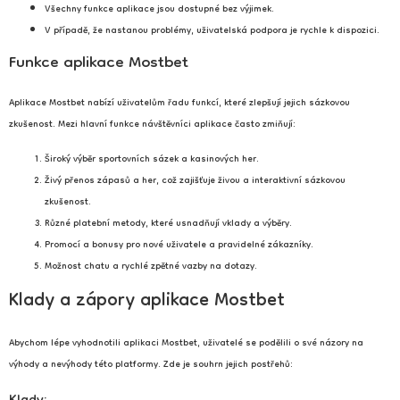
Všechny funkce aplikace jsou dostupné bez výjimek.
V případě, že nastanou problémy, uživatelská podpora je rychle k dispozici.
Funkce aplikace Mostbet
Aplikace Mostbet nabízí uživatelům řadu funkcí, které zlepšují jejich sázkovou
zkušenost. Mezi hlavní funkce návštěvníci aplikace často zmiňují:
Široký výběr sportovních sázek a kasinových her.
Živý přenos zápasů a her, což zajišťuje živou a interaktivní sázkovou
zkušenost.
Různé platební metody, které usnadňují vklady a výběry.
Promocí a bonusy pro nové uživatele a pravidelné zákazníky.
Možnost chatu a rychlé zpětné vazby na dotazy.
Klady a zápory aplikace Mostbet
Abychom lépe vyhodnotili aplikaci Mostbet, uživatelé se podělili o své názory na
výhody a nevýhody této platformy. Zde je souhrn jejich postřehů: