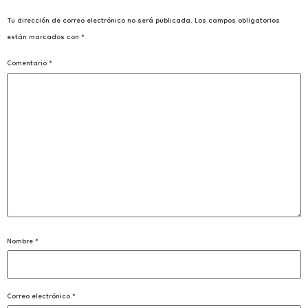
Tu dirección de correo electrónico no será publicada.
Los campos obligatorios
están marcados con
*
Comentario
*
Nombre
*
Correo electrónico
*