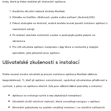
kroky, které je třeba dodržet při stahování aplikace:
Navštivte oficiální webové stránky Mostbet.
Klikněte na tlačítko «Stáhnout» podle svého zařízení (Android/iOS).
Pokud stahujete na Android, možná budete muset povolit instalaci aplikací z
neznámých zdrojů.
Po stažení otevřete instalační soubor a postupujte podle pokynů na
obrazovce.
Pro iOS uživatele aplikaci naleznete v App Store a nastavíte ji stejným
způsobem, jako jakoukoli jinou aplikaci.
Uživatelské zkušenosti s instalací
Podle recenzí mnoha uživatelů je proces instalace aplikace Mostbet většinou
bezproblémový. Ti, kteří již aplikaci nainstalovali, vyzdvihují uživatelskou přívětivost a
rychlost, s jakou se aplikace otevírá. Zde jsou některé běžné poznatky o instalaci:
Aplikace se instaluje rychle a bez zbytečných komplikací.
Uživatelé chválí intuitivní rozhraní, které usnadňuje navigaci v aplikaci.
Minimální požadavky na systém umožňují instalaci i na starších zařízeních.