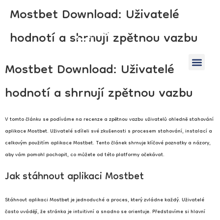
Mostbet Download: Uživatelé
hodnotí a shrnují zpětnou vazbu
Mostbet Download: Uživatelé
hodnotí a shrnují zpětnou vazbu
V tomto článku se podíváme na recenze a zpětnou vazbu uživatelů ohledně stahování
aplikace Mostbet. Uživatelé sdíleli své zkušenosti s procesem stahování, instalací a
celkovým použitím aplikace Mostbet. Tento článek shrnuje klíčové poznatky a názory,
aby vám pomohl pochopit, co můžete od této platformy očekávat.
Jak stáhnout aplikaci Mostbet
Stáhnout aplikaci Mostbet je jednoduché a proces, který zvládne každý. Uživatelé
často uvádějí, že stránka je intuitivní a snadno se orientuje. Představíme si hlavní