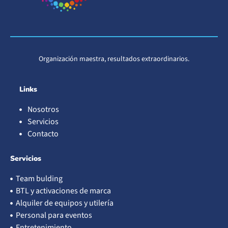
Organización maestra, resultados extraordinarios.
Links
Nosotros
Servicios
Contacto
Servicios
Team bulding
BTL y activaciones de marca
Alquiler de equipos y utilería
Personal para eventos
Entretenimiento