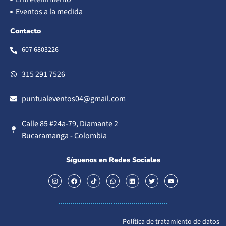
Eventos a la medida
Contacto
607 6803226
315 291 7526
puntualeventos04@gmail.com
Calle 85 #24a-79, Diamante 2
Bucaramanga - Colombia
Síguenos en Redes Sociales
Política de tratamiento de datos