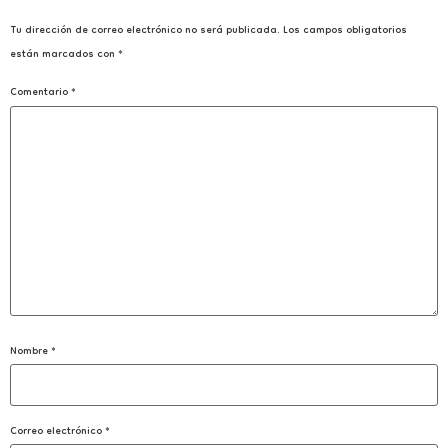
Tu dirección de correo electrónico no será publicada.
Los campos obligatorios
están marcados con
*
Comentario
*
Nombre
*
Correo electrónico
*